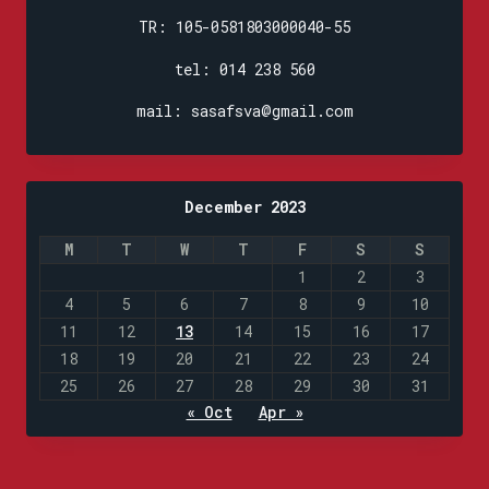
TR: 105-0581803000040-55
tel: 014 238 560
mail: sasafsva@gmail.com
December 2023
M
T
W
T
F
S
S
1
2
3
4
5
6
7
8
9
10
11
12
13
14
15
16
17
18
19
20
21
22
23
24
25
26
27
28
29
30
31
« Oct
Apr »