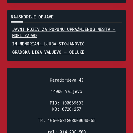
NAJSKORIJE OBJAVE
JAVNI POZIV ZA POPUNU UPRAŽNJENOG MESTA –
MOFL ZAPAD
IN MEMORIAM: LJUBA STOJANOVIĆ
GRADSKA LIGA VALJEVO – ODLUKE
Karađorđeva 43
14000 Valjevo
PIB: 100069693
MB: 07201257
TR: 105-0581803000040-55
tel: 014 238 560