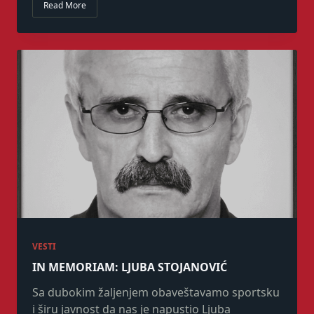
Read More
VESTI
IN MEMORIAM: LJUBA STOJANOVIĆ
Sa dubokim žaljenjem obaveštavamo sportsku
i širu javnost da nas je napustio Ljuba