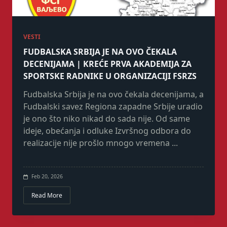
VESTI
FUDBALSKA SRBIJA JE NA OVO ČEKALA
DECENIJAMA | KREĆE PRVA AKADEMIJA ZA
SPORTSKE RADNIKE U ORGANIZACIJI FSRZS
Fudbalska Srbija je na ovo čekala decenijama, a
Fudbalski savez Regiona zapadne Srbije uradio
je ono što niko nikad do sada nije. Od same
ideje, obećanja i odluke Izvršnog odbora do
realizacije nije prošlo mnogo vremena
...
Feb 20, 2026
Read More