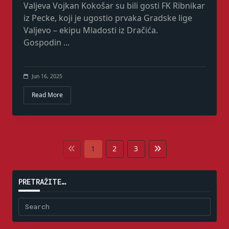
Valjeva Vojkan Kokošar su bili gosti FK Ribnikar
iz Pecke, koji je ugostio prvaka Gradske lige
Valjevo – ekipu Mladosti iz Dračića.
Gospodin
...
Jun 16, 2025
Read More
1
2
3
PRETRAŽITE…
Search
for: