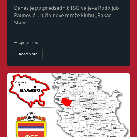
Danas je potpredsednik FSG Valjeva Rodoljub
Paunović uručio nove mreže klubu „Rakac-
Stave”
Apr 10, 2026
Read More