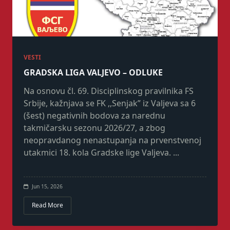
VESTI
GRADSKA LIGA VALJEVO – ODLUKE
Na osnovu čl. 69. Disciplinskog pravilnika FS
Srbije, kažnjava se FK ,,Senjak” iz Valjeva sa 6
(šest) negativnih bodova za narednu
takmičarsku sezonu 2026/27, a zbog
neopravdanog nenastupanja na prvenstvenoj
utakmici 18. kola Gradske lige Valjeva.
...
Jun 15, 2026
Read More