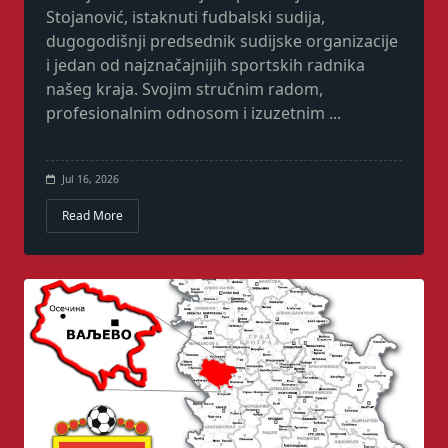
Stojanović, istaknuti fudbalski sudija,
dugogodišnji predsednik sudijske organizacije
i jedan od najznačajnijih sportskih radnika
našeg kraja. Svojim stručnim radom,
profesionalnim odnosom i izuzetnim
...
Jul 16, 2026
Read More