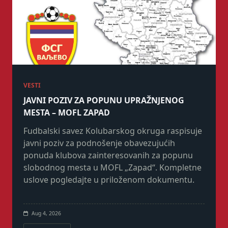
VESTI
JAVNI POZIV ZA POPUNU UPRAŽNJENOG
MESTA – MOFL ZAPAD
Fudbalski savez Kolubarskog okruga raspisuje
javni poziv za podnošenje obavezujućih
ponuda klubova zainteresovanih za popunu
slobodnog mesta u MOFL „Zapad“. Kompletne
uslove pogledajte u priloženom dokumentu.
Aug 4, 2026