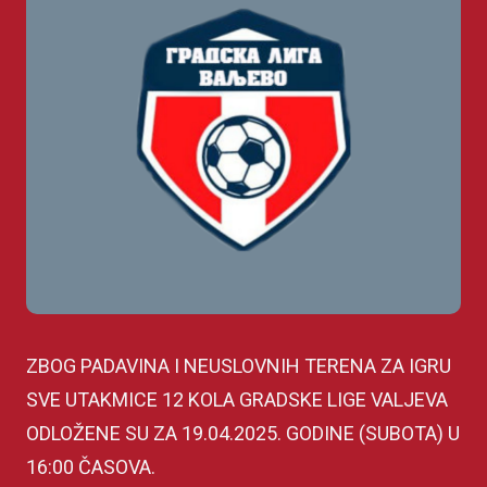
ZBOG PADAVINA I NEUSLOVNIH TERENA ZA IGRU
SVE UTAKMICE 12 KOLA GRADSKE LIGE VALJEVA
ODLOŽENE SU ZA 19.04.2025. GODINE (SUBOTA) U
16:00 ČASOVA.